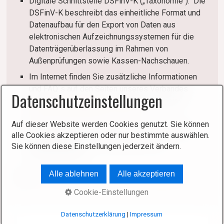
Digitale Schnittstelle DSFinV-K („Taxonomie“): Die
DSFinV-K beschreibt das einheitliche Format und
Datenaufbau für den Export von Daten aus
elektronischen Aufzeichnungssystemen für die
Datenträgerüberlassung im Rahmen von
Außenprüfungen sowie Kassen-Nachschauen.
Im Internet finden Sie zusätzliche Informationen
und FAQ´s auf den Seiten unseres Verbandes
Datenschutzeinstellungen
DFKA
https://dfka.net/
, beim
BSI oder beim
BundesFinanzMinisterium BFM
Auf dieser Website werden Cookies genutzt. Sie können
Für detaillierte Informationen und persönliche
alle Cookies akzeptieren oder nur bestimmte auswählen.
Beratung wenden Sie sich bitte an Ihre
Sie können diese Einstellungen jederzeit ändern.
Steuerberatung,
Alle ablehnen
Alle akzeptieren
Tags:
tse
kassensichv
dsfinv-k
kassengesetz
Cookie-Einstellungen
Datenschutzerklärung
|
Impressum