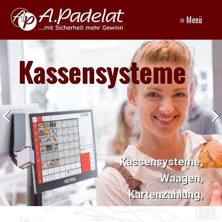
≡ Menü
Kassensysteme
Kassensysteme,
Waagen,
Kartenzahlung,
Elektronische Schankanlagen,